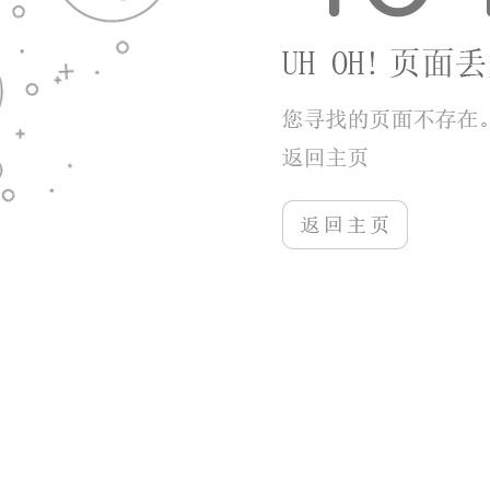
手工画像
畅图云
易源生活
蛋卷出行司机端
8分
7分
10分
6分
详情
详情
详情
详情
sf服装协同
优房售楼系统
汇机保
桔柚花
7分
6分
9分
10分
详情
详情
详情
详情
新龙货满满司机端
哞哞充电护理
桩博士
车队掌卫司机端