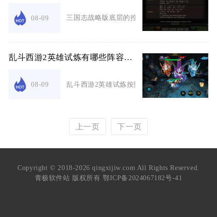
三国志战略版底层的控制核心判定规则并未出现改
08-09
乱斗西游2英雄试炼有哪些阵容搭配分享
乱斗西游2英雄试炼按照养成门槛划分出三套可稳定
08-09
上一页
下一页
Copyright © 2018-2026 qingxijiw.com All Rights Reserved.
青极软件站 版权所有
鄂ICP备2024067182号-41