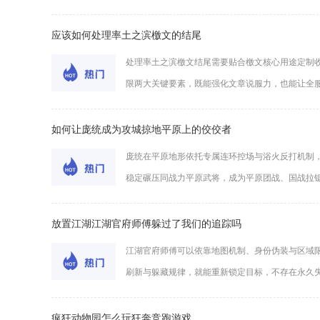
应该如何处理率土之滨檄文的结尾
处理率土之滨檄文结尾需要贴合檄文核心用途定制
限两大关键要素，既能强化文章说服力，也能让全服玩
如何让庞统成为攻城掠地平原上的佼佼者
庞统在平原地形依托专属连环控场与浴火反打机制
稳定碾压同战力平原武将，成为平原团战、国战拉锯、
放置江湖江湖官府师傅躲过了我们的追踪吗
江湖官府师傅可以依靠地图机制、身份伪装与区域
刷新与躲藏规律，就能重新锁定目标，不存在永久失联
疯狂动物园怎么玩狂奔竞跑游戏