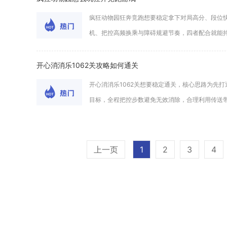
疯狂动物园狂奔竞跑想要稳定拿下对局高分、段位
机、把控高频换乘与障碍规避节奏，四者配合就能持续
开心消消乐1062关攻略如何通关
开心消消乐1062关想要稳定通关，核心思路为先
目标，全程把控步数避免无效消除，合理利用传送带流
上一页
1
2
3
4