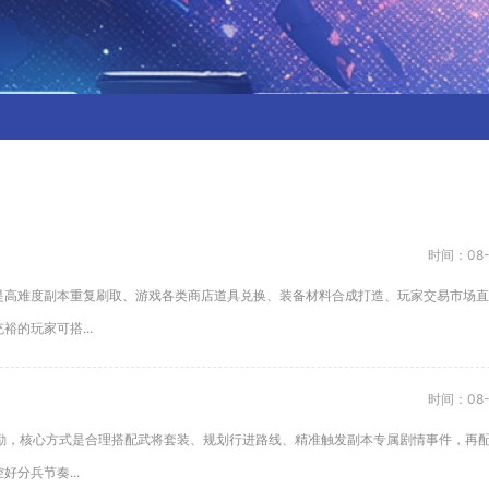
时间：08-
是高难度副本重复刷取、游戏各类商店道具兑换、装备材料合成打造、玩家交易市场直
的玩家可搭...
时间：08-
奖励，核心方式是合理搭配武将套装、规划行进路线、精准触发副本专属剧情事件，再
分兵节奏...