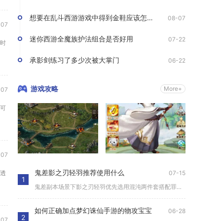
想要在乱斗西游游戏中得到金鞋应该怎么办
08-07
07
迷你西游全魔族护法组合是否好用
07-22
时
承影剑练习了多少次被大掌门
06-22
游戏攻略
More+
07
可
07
鬼差影之刃轻羽推荐使用什么
07-15
透
1
鬼差副本场景下影之刃轻羽优先选用混沌两件套搭配罪业主武器、魔...
如何正确加点梦幻诛仙手游的物攻宝宝
06-28
2
07