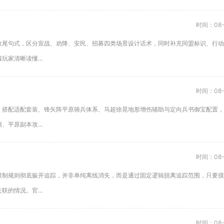
时间：08-
收尾句式，区分宣战、劝降、安民、招募四类场景设计话术，同时补充同盟标识、行动
家清晰读懂...
时间：08-
，搭配适配套装、锋矢阵平原骑兵体系、马超徐晃地形增伤辅助与定向兵书御宝配置，
平原副本攻...
时间：08-
限制规则彻底躲开追踪，并非单纯离线消失，而是通过固定逻辑脱离追踪范围，只要摸
的情况。官...
时间：08-