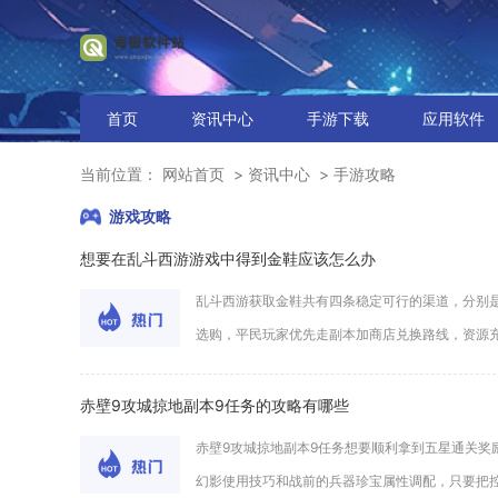
首页
资讯中心
手游下载
应用软件
当前位置：
网站首页
资讯中心
手游攻略
游戏攻略
想要在乱斗西游游戏中得到金鞋应该怎么办
乱斗西游获取金鞋共有四条稳定可行的渠道，分别
选购，平民玩家优先走副本加商店兑换路线，资源充裕
赤壁9攻城掠地副本9任务的攻略有哪些
赤壁9攻城掠地副本9任务想要顺利拿到五星通关
幻影使用技巧和战前的兵器珍宝属性调配，只要把控好