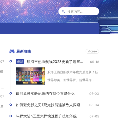
最新攻略
More+
航海王热血航线2023更新了哪些角色
07
05-18
最新
接
航海王热血航线本年度先后更新了新
世界娜美、新世界罗、新世界库...
请问原神实验记录的存储位置是什么
06-03
07
如何避免影之刃1死光技能连被敌人闪避
08-04
配合
斗罗大陆h五里怎样快速提升技能等级
07-05