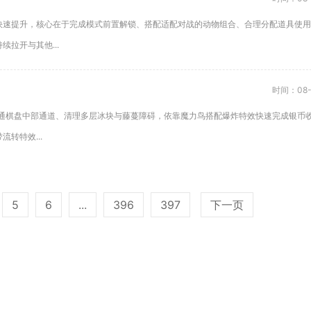
快速提升，核心在于完成模式前置解锁、搭配适配对战的动物组合、合理分配道具使用
拉开与其他...
时间：08-
打通棋盘中部通道、清理多层冰块与藤蔓障碍，依靠魔力鸟搭配爆炸特效快速完成银币
转特效...
5
6
...
396
397
下一页