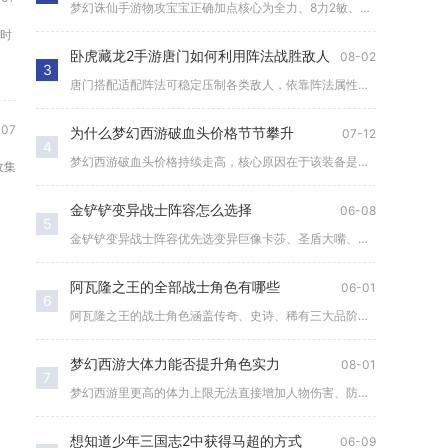
梦幻诛仙手游物攻宝宝正确加点核心为全力、8力2敏、7力2体1...
时
卧虎藏龙2手游唐门如何利用阵法战胜敌人
08-02
3
唐门搭配适配阵法可稳定压制各类敌人，依靠阵法属性加成、站位机...
07
为什么梦幻西游破血头价格节节攀升
07-12
4
梦幻西游破血头价格持续走高，核心原因在于该装备是全物理系通吃...
收集
金铲铲变异战士阵容怎么选择
06-08
5
金铲铲变异战士阵容优先选变异巨像卡莎、圣盾大嘴、变异大虫子三...
阿瓦隆之王的全部战士角色有哪些
06-01
6
阿瓦隆之王的战士角色涵盖传奇、史诗、稀有三大品阶，核心传奇战...
梦幻西游大体力能否提升角色实力
08-01
7
梦幻西游里更高的体力上限无法直接增加人物伤害、防御、速度这类...
想知道少年三国志2中获得马超的方式
06-09