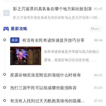
影之刃返璞归真装备在哪个地方刷比较划算
05-05
8
影之刃返璞归真装备最划算的刷取地点是无尽劫境1-9层，其次为...
最新攻略
More+
有没有全民奇迹快速提升技巧分享
08-04
最新
全民奇迹快速提升等级与战力的核心
逻辑，是固定每日玩法优先级、...
星露谷物语澡堂附近的项链什么时候有
06-02
泡打三国平民可以组成哪些最强阵容
05-03
有没有人找到过天天酷跑英雄传的隐藏关卡
07-03