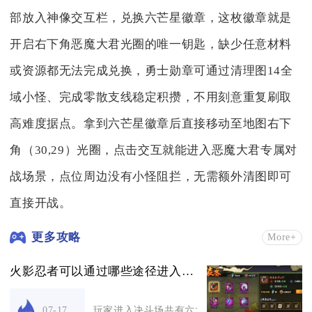
部放入神像交互栏，兑换六芒星徽章，这枚徽章就是
开启右下角恶魔大君光圈的唯一钥匙，缺少任意材料
或资源都无法完成兑换，勇士勋章可通过清理图14全
域小怪、完成零散支线稳定积攒，不用刻意重复刷取
高难度据点。拿到六芒星徽章后直接移动至地图右下
角（30,29）光圈，点击交互就能进入恶魔大君专属对
战场景，点位周边没有小怪阻拦，无需额外清图即可
直接开战。
更多攻略
More+
火影忍者可以通过哪些途径进入决斗场见
玩家进入决斗场共有六大主流途径，分别为主界面
07-17