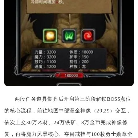
两段任务道具集齐后开启第三阶段解锁BOSS点位
的核心流程，前往地图中部渥金神像（29,29）交互，
依次上交30万木材、24万铁矿、8万金币完成神像修
复，再将魔力风暴核心、夺目戒指与100枚勇士勋章全