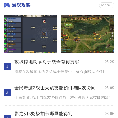
游戏攻略
More+
攻城掠地周泰对于战争有何贡献
05-29
1
周泰在攻城掠地的各类战争场景中，核心贡献是担任团队顶级前排肉...
全民奇迹2战士天赋技能如何与队友协同作战
05-09
2
全民奇迹2战士与队友协同作战，核心是以天赋技能构建“承伤-控...
影之刃3究极抽卡哪里能得到
08-06