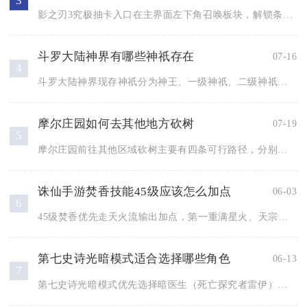
3
影之刃3究极抽卡入口在主界面左下角召唤板块，解锁条件为等级三...
斗罗大陆神界有哪些神祇存在
07-16
4
斗罗大陆神界现存神祇分为神王、一级神祇、二级神祇、三级神祇与...
摩尔庄园如何去其他地方砍树
07-19
5
摩尔庄园前往其他区域砍树主要有四条可行路径，分别是家园专属伐...
诛仙手游焚香技能45级应该怎么加点
06-03
6
45级焚香优先走天火流输出加点，第一重满星火、天宗心法、醒神...
第七史诗光暗模式适合选择哪些角色
06-13
7
第七史诗光暗模式优先选择暗医生（死亡探究者雷伊）、光莉莉亚斯...