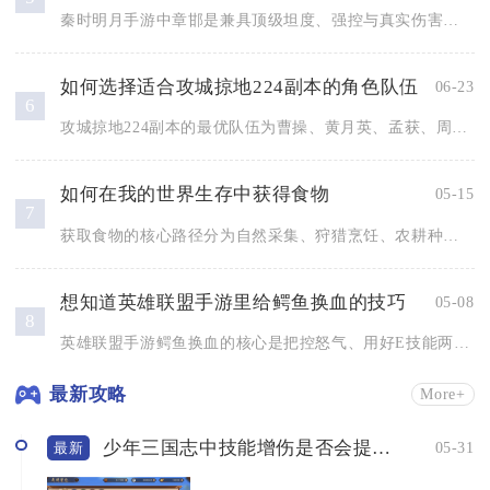
秦时明月手游中章邯是兼具顶级坦度、强控与真实伤害的全能盾位，...
如何选择适合攻城掠地224副本的角色队伍
06-23
6
攻城掠地224副本的最优队伍为曹操、黄月英、孟获、周泰、关羽...
如何在我的世界生存中获得食物
05-15
7
获取食物的核心路径分为自然采集、狩猎烹饪、农耕种植、畜牧养殖...
想知道英雄联盟手游里给鳄鱼换血的技巧
05-08
8
英雄联盟手游鳄鱼换血的核心是把控怒气、用好E技能两段位移、打...
最新攻略
More+
少年三国志中技能增伤是否会提高输出
05-31
最新