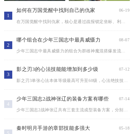
如何在万国觉醒中找到自己的仇家
06-19
1
在万国觉醒中找到仇家，核心是通过战报锁定坐标、利用斥候全域侦...
哪个组合在少年三国志中最具威慑力
08-07
2
少年三国志中最具威慑力的组合为群雄神魔混搭爆发流：吕布+张角...
影之刃3的心法技能能增加到多少级
07-12
3
影之刃3单张心法本体等级最高可升至60级，心法绝技技能单条上...
少年三国志2战神张辽的装备方案有哪些
07-14
4
少年三国志2战神张辽共有三套主流成型装备方案，分别是PVP先...
秦时明月手游的章邯技能多强大
05-18
5