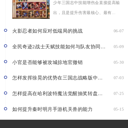
少年三国志中技能增伤会直接提高输
出，且是提升伤害最核心、最有...
火影忍者如何应对低端局的挑战
06-07
全民奇迹2战士天赋技能如何与队友协同作战
05-09
小官是否能够被攻城掠地官撤销
05-30
怎样发挥徐晃的优势在三国志战略版中取胜
07-03
怎样提高在哈利波特魔法觉醒抽奖转盘中的赢取几率
07-25
如何提升秦时明月手游机关兽的能力
05-15