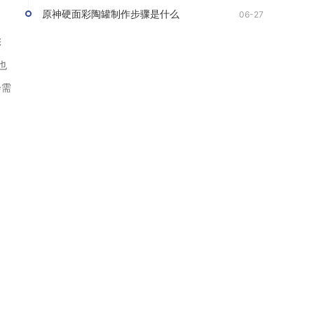
原神硬面彩陶罐制作步骤是什么
06-27
彩
也
会需