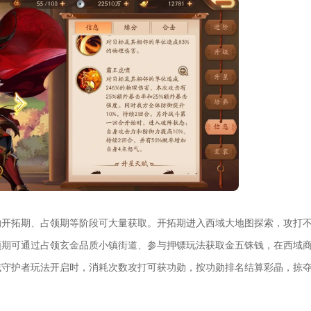
的开拓期、占领期等阶段可大量获取。开拓期进入西域大地图探索，攻打
领期可通过占领玄金品质小镇街道、参与押镖玩法获取金五铢钱，在西域
域守护者玩法开启时，消耗次数攻打可获功勋，按功勋排名结算彩晶，掠