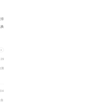
盟排
兑换
e+
29
效清
04
组合