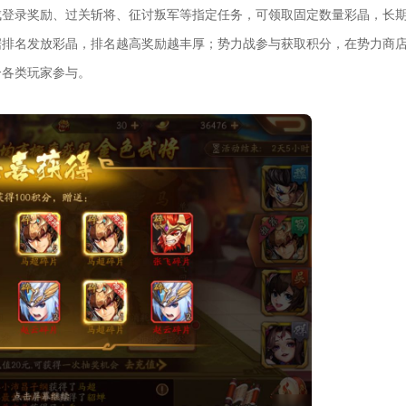
成登录奖励、过关斩将、征讨叛军等指定任务，可领取固定数量彩晶，长
据排名发放彩晶，排名越高奖励越丰厚；势力战参与获取积分，在势力商
合各类玩家参与。