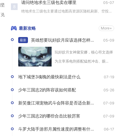
请问绝地求生三级包卖在哪里
05-07
期坚
8
绝地求生三级包主要通过地图高资源区随机刷新、空投补给箱掉落、...
店兑
最新攻略
More+
英雄想要玩好皎月应该选择怎样的符文
05-09
最新
玩好皎月女神黛安娜，核心符文选择
为主宰系电刑搭配猛然冲击、眼...
地下城堡3魂魄的最快刷法是什么
07-19
少年三国志2的阵容该如何搭配
05-26
新笑傲江湖宠物武斗会阵容是否适合新手玩家
07-09
少年三国志2的哪些合击比较厉害
07-09
斗罗大陆手游邪月属性速度的调整有什么要求
06-17