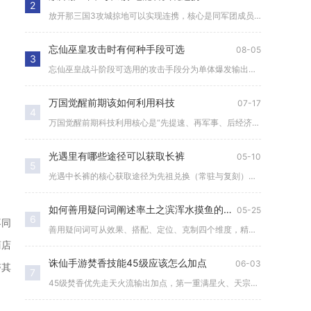
2
放开那三国3攻城掠地可以实现连携，核心是同军团成员将城池或营...
忘仙巫皇攻击时有何种手段可选
08-05
3
忘仙巫皇战斗阶段可选用的攻击手段分为单体爆发输出、群体范围清...
万国觉醒前期该如何利用科技
07-17
4
万国觉醒前期科技利用核心是“先提速、再军事、后经济”，优先点...
光遇里有哪些途径可以获取长裤
05-10
5
光遇中长裤的核心获取途径为先祖兑换（常驻与复刻）、季节限定、...
如何善用疑问词阐述率土之滨浑水摸鱼的内涵
05-25
6
不同
善用疑问词可从效果、搭配、定位、克制四个维度，精准拆解率土之...
商店
诛仙手游焚香技能45级应该怎么加点
06-03
夺其
7
45级焚香优先走天火流输出加点，第一重满星火、天宗心法、醒神...