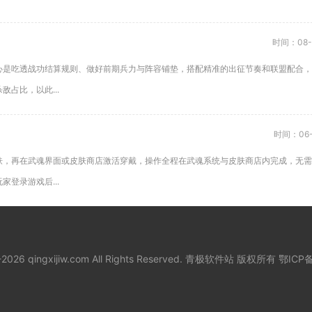
时间：08-
心是吃透战功结算规则、做好前期兵力与阵容铺垫，搭配精准的出征节奏和联盟配合，
占比，以此...
时间：06-
肤，再在武魂界面或皮肤商店激活穿戴，操作全程在武魂系统与皮肤商店内完成，无需
登录游戏后...
8-2026 qingxijiw.com All Rights Reserved. 青极软件站 版权所有
鄂ICP备