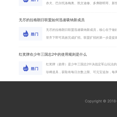
赤犬、巴尔托洛梅奥、凯文迪修、多弗朗明哥、新世界
无尽的拉格朗日联盟如何迅速吸纳新成员
无尽的拉格朗日联盟迅速吸纳新成员，核心在于做
管齐下即可高效完成扩招。联盟扩招的第一步是提前清
红奖牌在少年三国志2中的使用规则是什么
红奖牌（勋章）是少年三国志2中决战定军山玩法
珍稀道具，获取有每日次数上限、可元宝追加，每周重
Copyright © 201