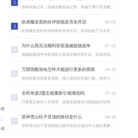
2
原神实验记录（深海龙蜥实验记录）存储于渊下宫龙蜥研究所冰元素...
卧虎藏龙里的伙伴技能是否未开启
05-02
3
卧虎藏龙里的伙伴技能并非未开启，该系统处于完全开放状态，且是...
为什么我无法顺利安装漫威超级战争
07-23
4
漫威超级战争安装受阻大多由存储空间不足、安装包异常、系统权限...
万国觉醒洛哈怎样才能进行更多的星跳
05-10
5
洛哈想要实现更多星跳，核心是把控等级门槛、精准卡取升星经验区...
全民奇迹2盟主能重新引领潮流吗
07-22
6
只要盟主做好人员管理、战盟资源规划与团战战术统筹，完全可以重...
稀有
原神雪山柱子登顶的路径是什么
04-28
法，
7
原神雪山柱子登顶的核心路径是先完成山中之物任务解锁三块冰封碎...
，体