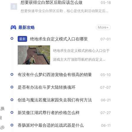
想要获得尘白禁区后勤应该怎么做
05-18
8
想要快速毕业尘白禁区后勤，核心是优先刷活动限定后勤、合理分配...
最新攻略
More+
绝地求生自定义模式入口在哪里
07-01
最新
绝地求生自定义模式的核心入口位于
游戏主大厅顶部导航栏的自定义...
有没有什么梦幻西游宠物会有很高的销量
05-10
是否有办法在斗罗大陆转换魂环
07-07
创造与魔法若魔法家园失去我们有何方法
06-21
兑换
新笑傲江湖武尊行者的价格怎么样
07-27
限
香肠派对中最合适的近战武器是什么
06-11
稳步