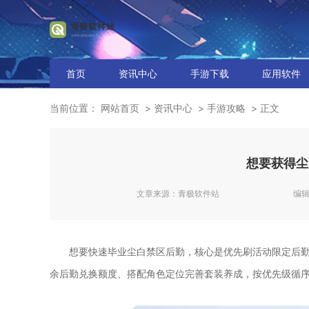
首页
资讯中心
手游下载
应用软件
当前位置：
网站首页
资讯中心
手游攻略
正文
想要获得尘
文章来源：
青极软件站
编
想要快速毕业尘白禁区后勤，核心是优先刷活动限定后
余后勤兑换额度、搭配角色定位完善套装养成，按优先级循