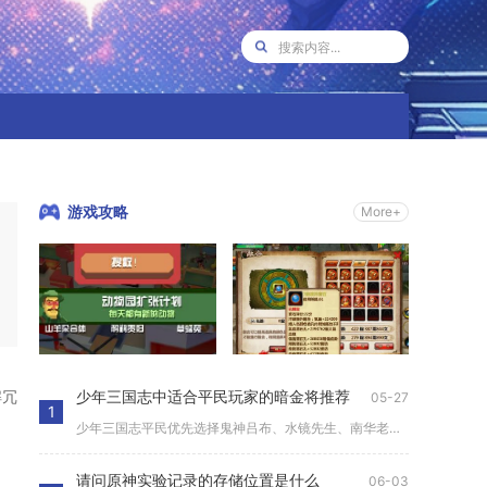
游戏攻略
More+
解冗
少年三国志中适合平民玩家的暗金将推荐
05-27
1
少年三国志平民优先选择鬼神吕布、水镜先生、南华老仙、暗金曹操...
请问原神实验记录的存储位置是什么
06-03