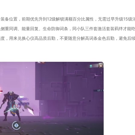
装备位置，前期优先升到12级解锁满额百分比属性，无需过早升级15级
色侧重同调、能量回复、生命防御词条，同小队三件套激活套装羁绊才能
额度，用来兑换心仪高品质后勤，不要随意分解高词条金色后勤，避免后