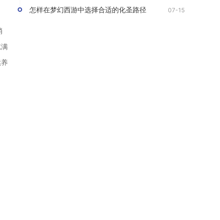
怎样在梦幻西游中选择合适的化圣路径
07-15
消
吃满
续养