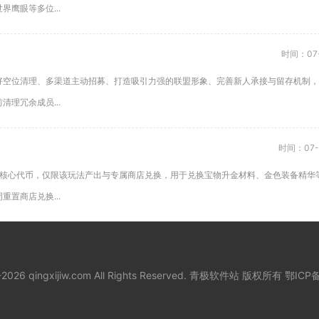
鹰眼等多位...
时间：07-
好空位清理、多渠道主动招募、打造吸引力强的联盟形象、完善新人承接与留存机制，
理冗余成员...
时间：07-
的核心代币，仅限该玩法产出与专属商店兑换，用于兑换宝物升金材料、金色装备精华
置商店兑换...
8-2026 qingxijiw.com All Rights Reserved. 青极软件站 版权所有
鄂ICP备