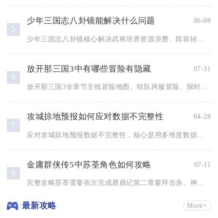
少年三国志八卦镜能解决什么问题
06-08
5
少年三国志八卦镜核心解决武将培养资源浪费、阵容转型成本高、冷...
放开那三国3中有哪些冒险有隐藏
07-31
6
放开那三国3全章节主线冒险地图、组队跨服冒险、限时活动冒险均...
攻城掠地预报如何应对数据不完整性
04-28
7
应对攻城掠地预报数据不完整性，核心是用多维度数据补全、经验模...
金庸群侠传5中苏荃角色如何攻略
07-11
8
完整攻略苏荃需要依次完成鹿鼎记第二章鳌拜击杀、神龙岛线索收集...
最新攻略
More+