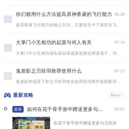
你们都用什么方法提高原神香菱的飞行能力
06-28
6
提高香菱飞行能力的核心方法，主要包含卡下落攻击飞行机制、搭配...
大掌门小无相功的起源与何人有关
07-10
7
大掌门中小无相功源头源自逍遥派创派祖师逍遥子，功法传承核心关...
鬼差影之刃轻羽推荐使用什么
07-15
8
鬼差副本场景下影之刃轻羽优先选用混沌两件套搭配罪业主武器、魔...
最新攻略
More+
如何在花千骨手游中赠送更多勾玉给好友
05-02
最新
在花千骨手游中赠送更多勾玉给好