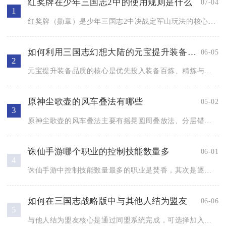
红奖牌在少年三国志2中的使用规则是什么
07-04
1
红奖牌（勋章）是少年三国志2中决战定军山玩法的核心代币，仅限...
如何利用三国志幻想大陆的元宝提升装备品质
06-05
2
元宝提升装备品质的核心是优先投入装备百炼、精炼与精铸系统，合...
原神尘歌壶的风车叠法有哪些
05-02
3
原神尘歌壶的风车叠法主要有摇晃圆周叠放法、分层错位叠放法、地...
诛仙手游哪个职业的控制技能数量多
06-01
4
诛仙手游中控制技能数量最多的职业是焚香，其次是逐霜、天音，这...
如何在三国志战略版中与其他人结为盟友
06-06
5
与他人结为盟友核心是通过同盟系统完成，可选择加入现有同盟、创...