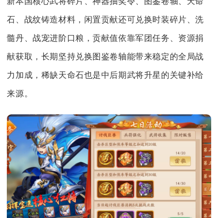
新本国核心武将碎片、神器抽奖令、图鉴卷轴、天命
石、战纹铸造材料，闲置贡献还可兑换时装碎片、洗
髓丹、战宠进阶口粮，贡献值依靠军团任务、资源捐
献获取，长期坚持兑换图鉴卷轴能带来稳定的全局战
力加成，稀缺天命石也是中后期武将升星的关键补给
来源。