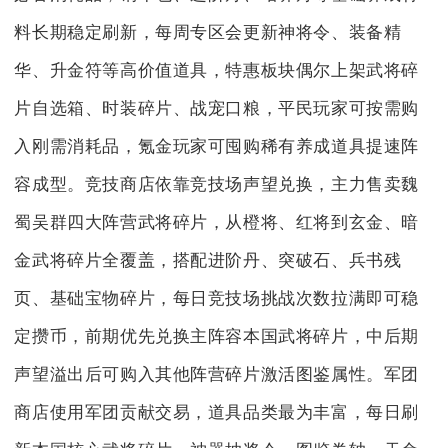
料长期稳定刷新，每周专区会更新神将令、装备精
华、升金符等高价值道具，特惠板块偶尔上架武将碎
片自选箱、时装碎片、战宠口粮，平民玩家可按需购
入刚需消耗品，氪金玩家可囤购稀有养成道具提速阵
容成型。竞技商店依靠竞技场声望兑换，主力售卖魏
蜀吴群四大阵营武将碎片，从橙将、红将到玄金、暗
金武将碎片全覆盖，搭配进阶丹、突破石、兵书残
页、基础宝物碎片，每日竞技场挑战次数拉满即可稳
定攒币，前期优先兑换主阵容本国武将碎片，中后期
声望溢出后可购入其他阵营碎片激活图鉴属性。军团
商店使用军团贡献交易，道具品类最为丰富，每日刷