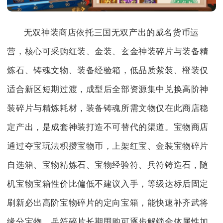
无双神装商店依托三国无双产出的威名货币运
营，核心可采购红装、金装、玄金神装碎片与装备精
炼石、铸魂文物、装备经验箱，低品质紫装、橙装仅
适合新区短期过渡，成型后全部资源集中兑换高阶神
装碎片与精炼耗材，装备铸魂所需文物仅在此商店稳
定产出，是成套神装打造不可替代的渠道。宝物商店
通过夺宝玩法积攒宝物币，上架红宝、金装宝物碎片
自选箱、宝物精炼石、宝物经验符、兵符铸造石，随
机宝物宝箱性价比偏低不建议入手，等级达标后固定
刷新必出高阶宝物碎片的定向宝箱，能快速补齐武将
缘分宝物，兵符碎片长期囤购可逐步解锁全体属性加