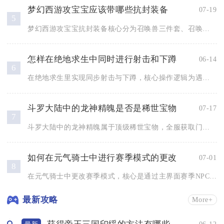
梦幻西游攻宝宝应该带哪些抗封装备
07-19
5
梦幻西游攻宝宝抗封装备核心分为召唤兽三件套、召唤兽玉魄、套装...
怎样在绝地求生中同时进行射击和下蹲
06-14
6
在绝地求生里实现同步射击与下蹲，核心操作逻辑为遇敌急停瞬间同...
斗罗大陆中的龙神精魄是否是稀世宝物
07-17
7
斗罗大陆中的龙神精魄属于顶级稀世宝物，全服获取门槛极高、产出...
如何在元气骑士中进行赛季模式的更改
07-01
8
在元气骑士中更改赛季模式，核心是通过主界面赛季NPC交互、确...
最新攻略
More+