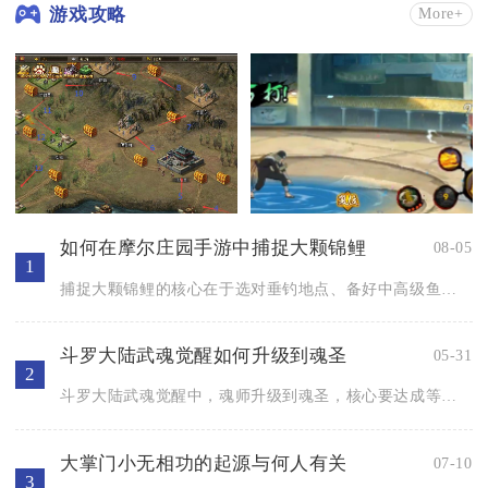
游戏攻略
More+
如何在摩尔庄园手游中捕捉大颗锦鲤
08-05
1
捕捉大颗锦鲤的核心在于选对垂钓地点、备好中高级鱼饵、精准把握...
斗罗大陆武魂觉醒如何升级到魂圣
05-31
2
斗罗大陆武魂觉醒中，魂师升级到魂圣，核心要达成等级突破、星级...
大掌门小无相功的起源与何人有关
07-10
3