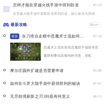
怎样才能在穿越火线手游中得到卧龙
07-24
8
在穿越火线手游中获取卧龙系列武器，核心途径为持续升级赛季赏金...
最新攻略
More+
在刀塔自走棋中恶魔术士流如何发挥作用
07-10
最新
恶魔术士流依靠双恶魔猎手破除单恶
魔限制叠加高额纯粹伤害，搭配...
摩尔庄园外扩建是否需要申请
05-08
如何在斗罗大陆手游中获得胜利的秘诀
07-01
无尽劫境刷影之刃3到底有何意义
06-15