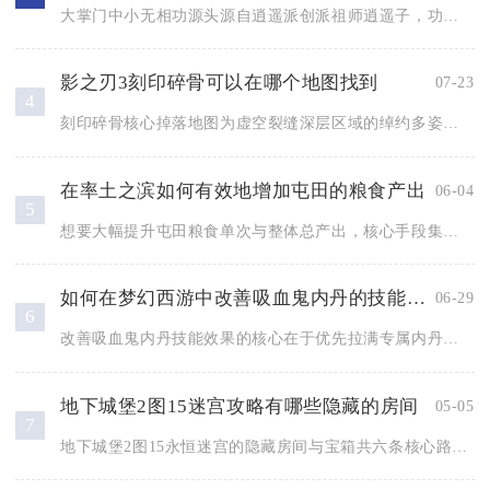
大掌门中小无相功源头源自逍遥派创派祖师逍遥子，功法传承核心关...
影之刃3刻印碎骨可以在哪个地图找到
07-23
4
刻印碎骨核心掉落地图为虚空裂缝深层区域的绰约多姿之境，同时赤...
在率土之滨如何有效地增加屯田的粮食产出
06-04
5
想要大幅提升屯田粮食单次与整体总产出，核心手段集中在高阶粮田...
如何在梦幻西游中改善吸血鬼内丹的技能效果
06-29
6
改善吸血鬼内丹技能效果的核心在于优先拉满专属内丹血煞变、按定...
地下城堡2图15迷宫攻略有哪些隐藏的房间
05-05
7
地下城堡2图15永恒迷宫的隐藏房间与宝箱共六条核心路线，分别...